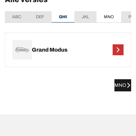
ABC
DEF
GHI
JKL
MNO
PQ
Grand Modus
MNO