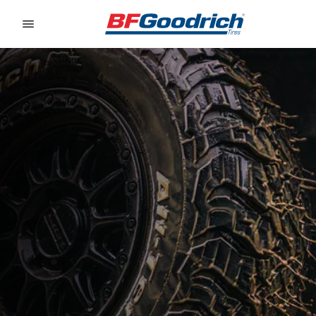
Go to page content
Go to page navigation