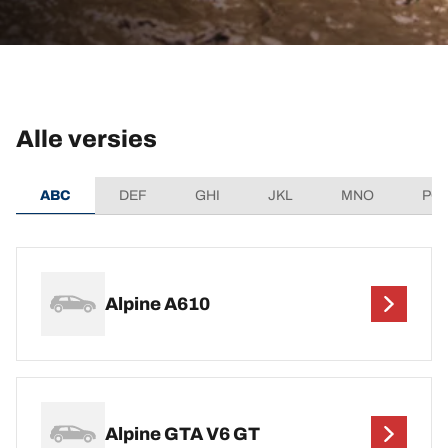
Alle versies
ABC
DEF
GHI
JKL
MNO
PQ
Alpine A610
Alpine GTA V6 GT