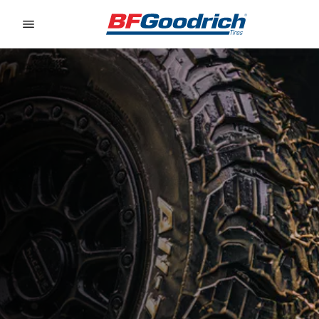
Go to page content
Go to page navigation