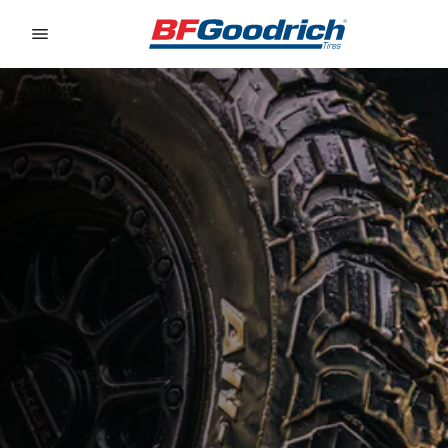
Go to page content
Go to page navigation