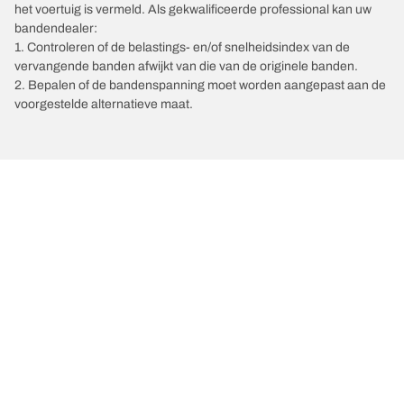
het voertuig is vermeld. Als gekwalificeerde professional kan uw
bandendealer:
1. Controleren of de belastings- en/of snelheidsindex van de
vervangende banden afwijkt van die van de originele banden.
2. Bepalen of de bandenspanning moet worden aangepast aan de
voorgestelde alternatieve maat.
/
Automerken
PRAGA
Kies de juiste band
Onze nieuwste innovaties