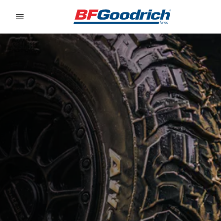
Go to page content
Go to page navigation