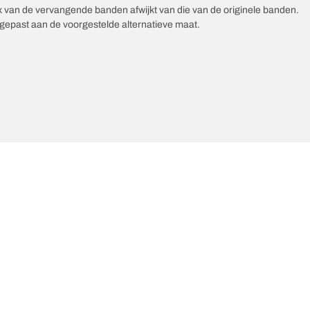
ex van de vervangende banden afwijkt van die van de originele banden.
epast aan de voorgestelde alternatieve maat.
ste innovaties
Wij zijn BFGoodrich
Uw configuratie
l-Terrain T/A KO3
Onze geschiedenis
ail-Terrain T/A
ud-Terrain T/A KM3