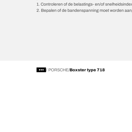
1. Controleren of de belastings- en/of snelheidsind
2. Bepalen of de bandenspanning moet worden aang
/
PORSCHE
Boxster type 718
Kies de juiste band
Onze nieuw
Per seizoen, categorie of gamma
BFGoodrich Al
Offroadbanden
BFGoodrich Tr
On-road banden
BFGoodrich M