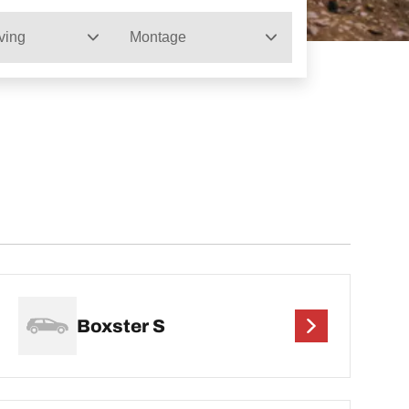
ving
Montage
Boxster S