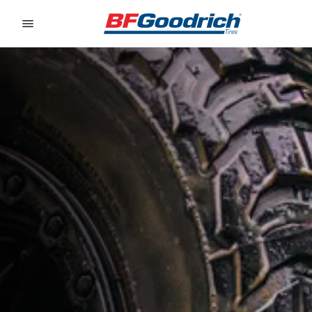
Go to page content
Go to page navigation