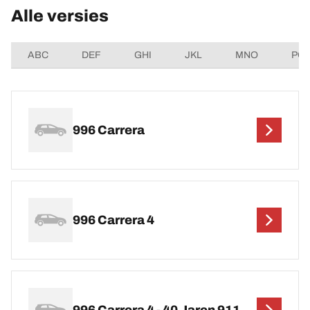
Alle versies
ABC
DEF
GHI
JKL
MNO
PQ
996 Carrera
996 Carrera 4
996 Carrera 4 - 40 Jaren 911