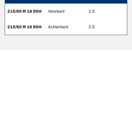
215/60 R 16 95H
Voorkant
2.5
215/60 R 16 95H
Achterkant
2.5
Wettelijke vermeldingen
De weergegeven belastings- en/of snelheidsindexen kunnen
enigszins afwijken van de oorspronkelijke maat die op het label van
het voertuig is vermeld. Als gekwalificeerde professional kan uw
bandendealer:
1. Controleren of de belastings- en/of snelheidsindex van de
vervangende banden afwijkt van die van de originele banden.
2. Bepalen of de bandenspanning moet worden aangepast aan de