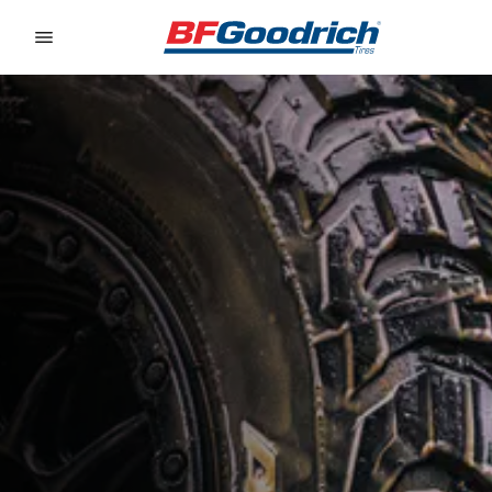
Go to page content
Go to page navigation