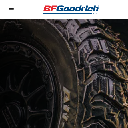
Go to page content
Go to page navigation