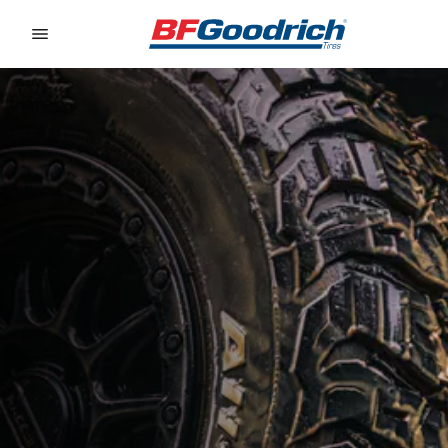
Go to page content
Go to page navigation