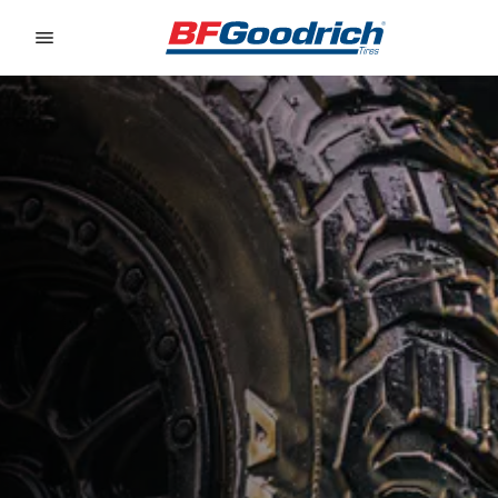
Go to page content
Go to page navigation