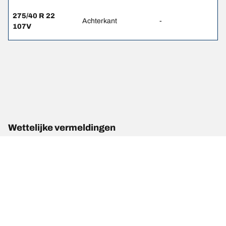
275/40 R 22
Achterkant
-
107V
Wettelijke vermeldingen
De weergegeven belastings- en/of snelheidsindexen kunnen
enigszins afwijken van de oorspronkelijke maat die op het label van
het voertuig is vermeld. Als gekwalificeerde professional kan uw
bandendealer:
1. Controleren of de belastings- en/of snelheidsindex van de
vervangende banden afwijkt van die van de originele banden.
2. Bepalen of de bandenspanning moet worden aangepast aan de
voorgestelde alternatieve maat.