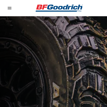
Go to page content
Go to page navigation