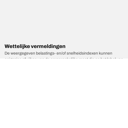
Wettelijke vermeldingen
De weergegeven belastings- en/of snelheidsindexen kunnen
enigszins afwijken van de oorspronkelijke maat die op het label van
het voertuig is vermeld. Als gekwalificeerde professional kan uw
bandendealer:
1. Controleren of de belastings- en/of snelheidsindex van de
vervangende banden afwijkt van die van de originele banden.
2. Bepalen of de bandenspanning moet worden aangepast aan de
voorgestelde alternatieve maat.