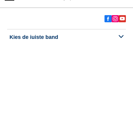
Kies de juiste band
Onze nieuwste innovaties
Wij zijn BFGoodrich
Hulp en ondersteuning
Persoonlijke gegevens
Cookies
Wettelijke vermeldingen