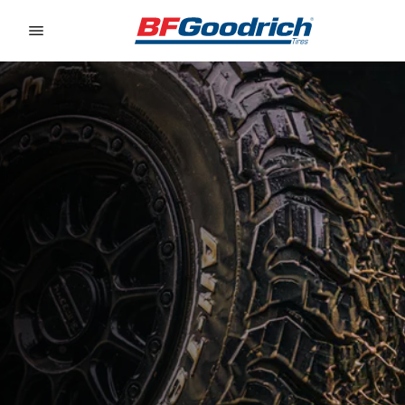
Go to page content
Go to page navigation