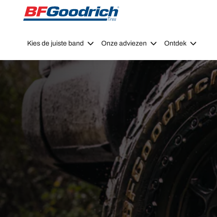
Go to page content
Go to page navigation
Kies de juiste band
Onze adviezen
Ontdek