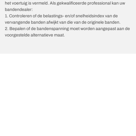
het voertuig is vermeld. Als gekwalificeerde professional kan uw
bandendealer:
1. Controleren of de belastings- en/of snelheidsindex van de
vervangende banden afwijkt van die van de originele banden.
2. Bepalen of de bandenspanning moet worden aangepast aan de
voorgestelde alternatieve maat.
/
Automerken
KTM
Kies de juiste band
Onze nieuwste innovaties