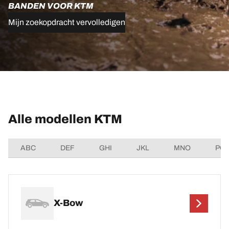
BANDEN VOOR KTM
Mijn zoekopdracht vervolledigen
Alle modellen KTM
ABC
DEF
GHI
JKL
MNO
PQ
X-Bow