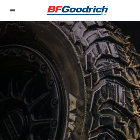
Go to page content
Go to page navigation