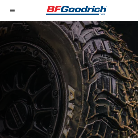
Go to page content
Go to page navigation