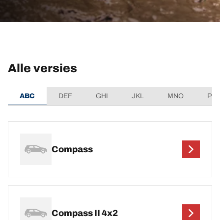
Alle versies
ABC
DEF
GHI
JKL
MNO
PQ
Compass
Compass II 4x2