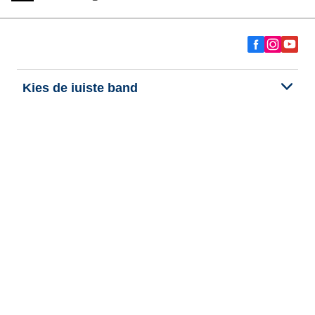
Kies de juiste band
Onze nieuwste innovaties
Wij zijn BFGoodrich
Hulp en ondersteuning
Persoonlijke gegevens
Cookies
Wettelijke vermeldingen