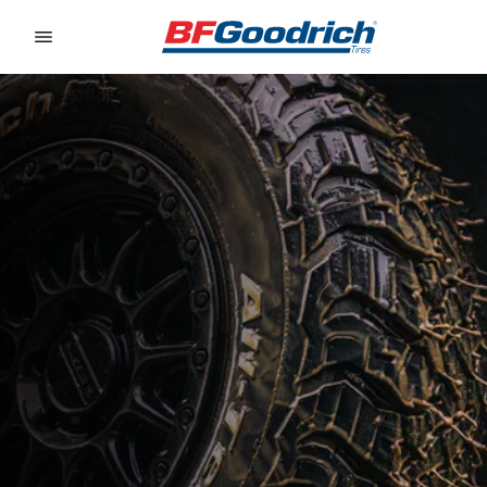
Go to page content
Go to page navigation