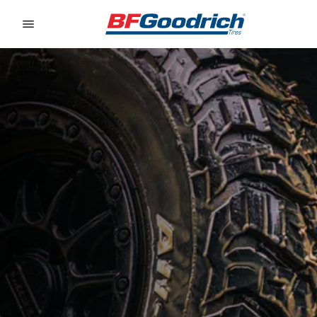
Go to page content
Go to page navigation