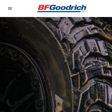
Go to page content
Go to page navigation