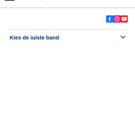
Kies de juiste band
Onze nieuwste innovaties
Wij zijn BFGoodrich
Hulp en ondersteuning
Persoonlijke gegevens
Cookies
Wettelijke vermeldingen