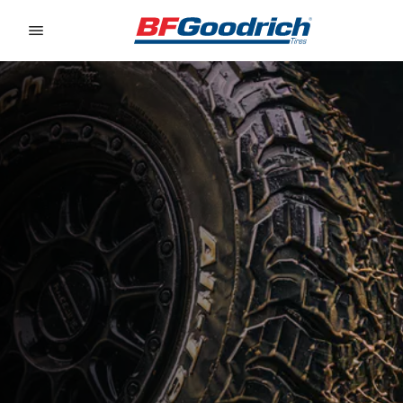
Go to page content
Go to page navigation