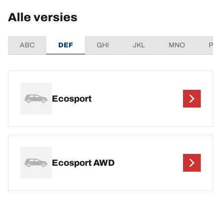
Alle versies
ABC
DEF
GHI
JKL
MNO
PQ
Ecosport
Ecosport AWD