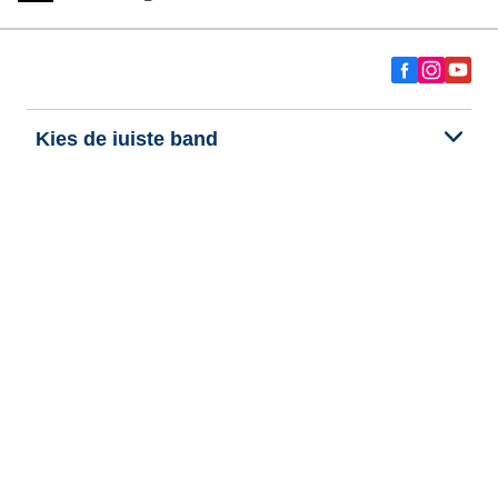
Kies de juiste band
Onze nieuwste innovaties
Wij zijn BFGoodrich
Hulp en ondersteuning
Persoonlijke gegevens
Cookies
Wettelijke vermeldingen