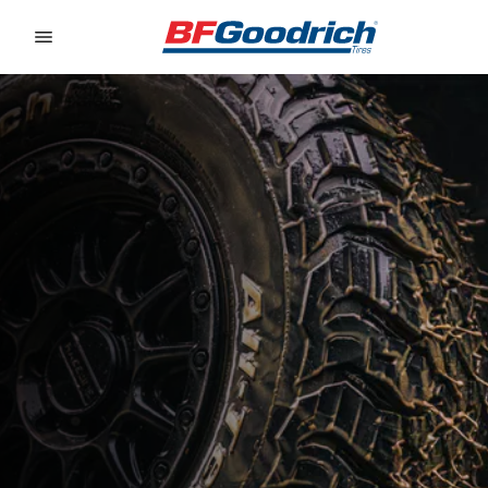
Go to page content
Go to page navigation