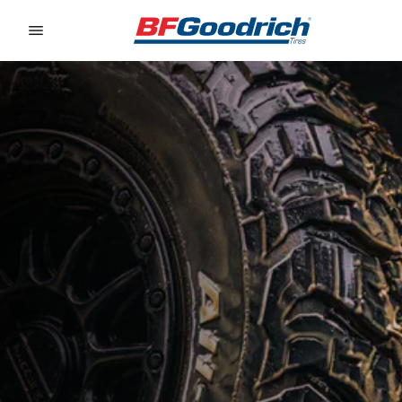
Go to page content
Go to page navigation