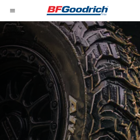
Go to page content
Go to page navigation