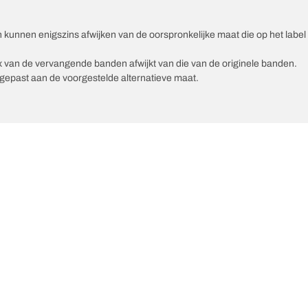
unnen enigszins afwijken van de oorspronkelijke maat die op het label v
ex van de vervangende banden afwijkt van die van de originele banden.
epast aan de voorgestelde alternatieve maat.
Uw configuratie
ste innovaties
Wij zijn BFGoodrich