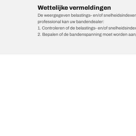
Wettelijke vermeldingen
De weergegeven belastings- en/of snelheidsindexen k
professional kan uw bandendealer:
1. Controleren of de belastings- en/of snelheidsind
2. Bepalen of de bandenspanning moet worden aang
/
Automerken
BENTLEY
Kies de juiste band
Onze nieuw