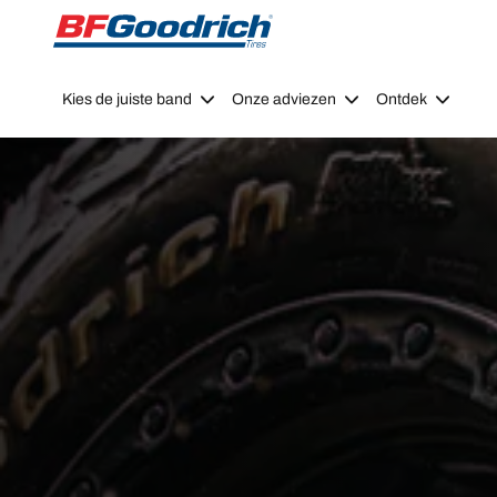
Go to page content
Go to page navigation
Kies de juiste band
Onze adviezen
Ontdek