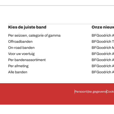
Kies de juiste band
Onze nieuw
Per seizoen, categorie of gamma
BFGoodrich Al
Offroadbanden
BFGoodrich Tr
On-road banden
BFGoodrich M
Voor uw voertuig
BFGoodrich A
Per bandenassortiment
BFGoodrich 
Per afmeting
BFGoodrich A
Alle banden
BFGoodrich A
Persoonlijke gegevens
Cook