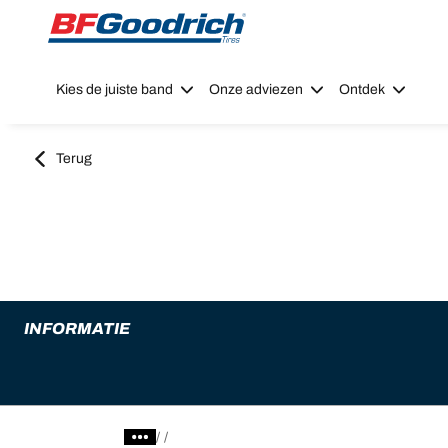
Go to page content
Go to page navigation
Kies de juiste band
Onze adviezen
Ontdek
Terug
INFORMATIE
/