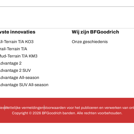
ste innovaties
Wij zijn BFGoodrich
l-Terrain T/A KO3
Onze geschiedenis
ail-Terrain T/A
ud-Terrain T/A KM3
dvantage 2
Advantage 2 SUV
dvantage All-season
dvantage SUV All-season
ies
Wettelijke vermeldingen
Voorwaarden voor het publiceren en verwerken van onl
Copyright © 2026 BFGoodrich banden. Alle rechten voorbehouden.