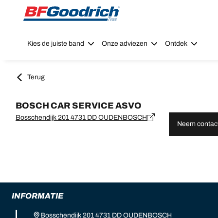
Go to page content
Go to page navigation
Kies de juiste band
Onze adviezen
Ontdek
Terug
BOSCH CAR SERVICE ASVO
Bosschendijk 201 4731 DD OUDENBOSCH
Neem contact
INFORMATIE
Bosschendijk 201 4731 DD OUDENBOSCH