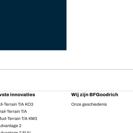
ste innovaties
Wij zijn BFGoodrich
l-Terrain T/A KO3
Onze geschiedenis
ail-Terrain T/A
ud-Terrain T/A KM3
dvantage 2
Advantage 2 SUV