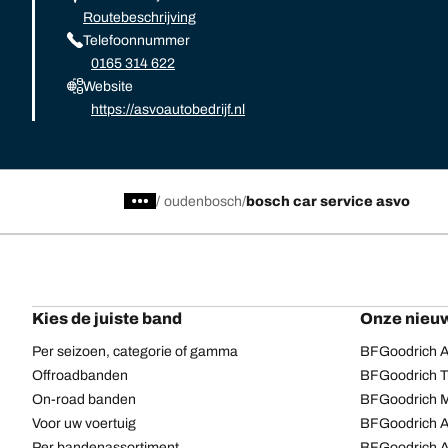
Routebeschrijving
Telefoonnummer
0165 314 622
Website
https://asvoautobedrijf.nl
/
oudenbosch
bosch car service asvo
Kies de juiste band
Onze nieuw
Per seizoen, categorie of gamma
BFGoodrich Al
Offroadbanden
BFGoodrich Tr
On-road banden
BFGoodrich M
Voor uw voertuig
BFGoodrich A
Per bandenassortiment
BFGoodrich 