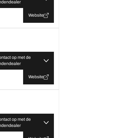
ndendealer
Website
ntact op met de
ndendealer
Website
ntact op met de
ndendealer