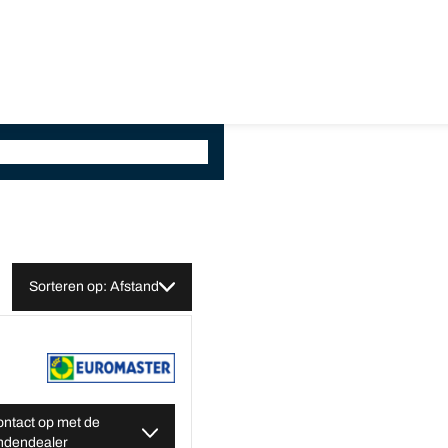
Sorteren op: Afstand
ntact op met de
ndendealer