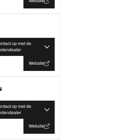
Website
ntact op met de
ndendealer
Website
N
ntact op met de
ndendealer
Website