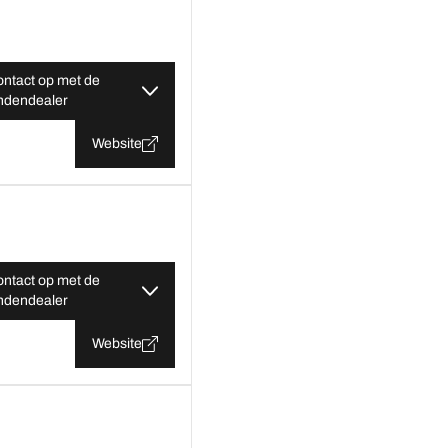
ntact op met de
ndendealer
Website
ntact op met de
ndendealer
Website