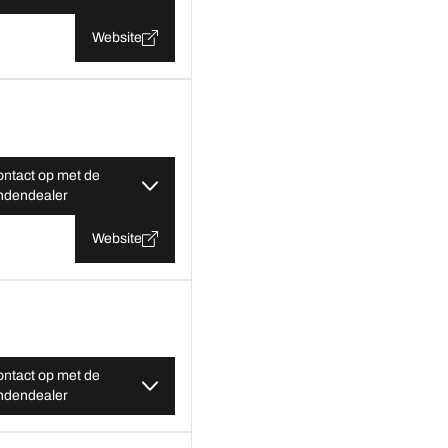
Website
ntact op met de
ndendealer
Website
ntact op met de
ndendealer