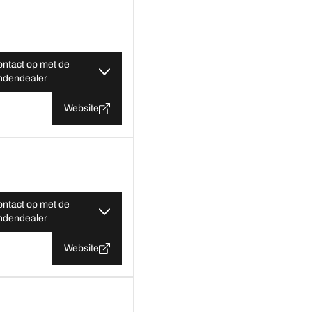
ntact op met de
ndendealer
Website
ntact op met de
ndendealer
Website