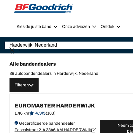
Go to page content
Go to page navigation
Kies de juiste band
Onze adviezen
Ontdek
Alle bandendealers
39 autobandendealers in Harderwijk, Nederland
Filteren
EUROMASTER HARDERWIJK
1.46 km
4.3/5
(103)
Gecertificeerde bandendealer
Neem co
Pascalstraat 2-4 3846 AM HARDERWIJK
ba