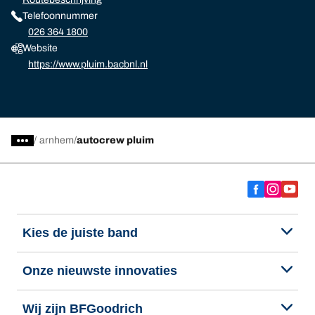
Telefoonnummer
026 364 1800
Website
https://www.pluim.bacbnl.nl
/
arnhem
autocrew pluim
Kies de juiste band
Onze nieuwste innovaties
Wij zijn BFGoodrich