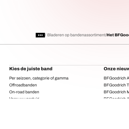
/
Bladeren op bandenassortiment
Het BFGood
Kies de juiste band
Onze nieuw
Per seizoen, categorie of gamma
BFGoodrich Al
Offroadbanden
BFGoodrich Tr
On-road banden
BFGoodrich M
Voor uw voertuig
BFGoodrich A
Per bandenassortiment
BFGoodrich 
Per afmeting
BFGoodrich A
Alle banden
BFGoodrich A