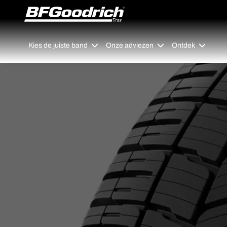
Go to page content
Go to page navigation
Kies de juiste band
Onze adviezen
Ontdek