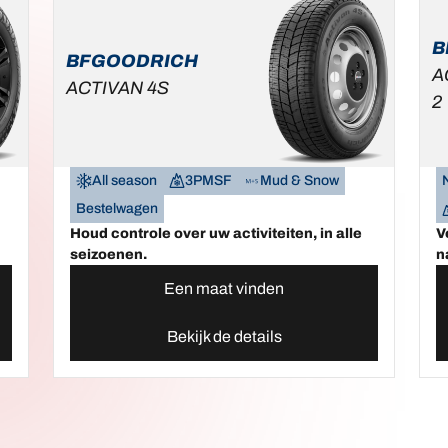
B
BFGOODRICH
A
ACTIVAN 4S
2
All season
3PMSF
Mud & Snow
Bestelwagen
r
Houd controle over uw activiteiten, in alle
V
seizoenen.
n
Een maat vinden
Bekijk de details