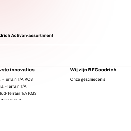
rich Activan-assortiment
ste innovaties
Wij zijn BFGoodrich
l-Terrain T/A KO3
Onze geschiedenis
ail-Terrain T/A
ud-Terrain T/A KM3
dvantage 2
Advantage 2 SUV
dvantage All-season
dvantage SUV All-season