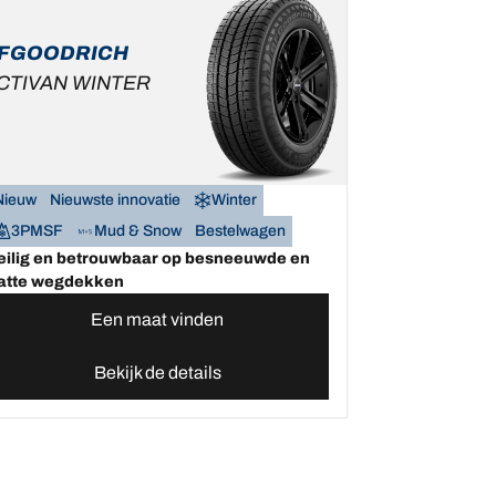
FGOODRICH
CTIVAN WINTER
Nieuw
Nieuwste innovatie
Winter
3PMSF
Mud & Snow
Bestelwagen
eilig en betrouwbaar op besneeuwde en
atte wegdekken
Een maat vinden
Bekijk de details