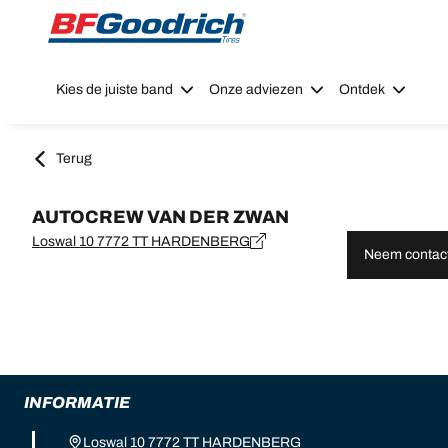
Go to page content
Go to page navigation
Kies de juiste band
Onze adviezen
Ontdek
Terug
AUTOCREW VAN DER ZWAN
Loswal 10 7772 TT HARDENBERG
Neem contact
INFORMATIE
Loswal 10 7772 TT HARDENBERG