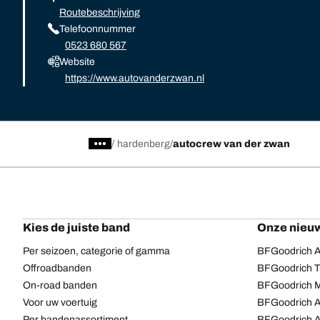
Routebeschrijving
Telefoonnummer
0523 680 567
Website
https://www.autovanderzwan.nl
/
hardenberg
autocrew van der zwan
Kies de juiste band
Onze nieuw
Per seizoen, categorie of gamma
BFGoodrich Al
Offroadbanden
BFGoodrich Tr
On-road banden
BFGoodrich M
Voor uw voertuig
BFGoodrich A
Per bandenassortiment
BFGoodrich 