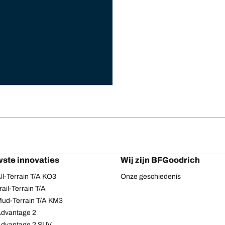
ste innovaties
Wij zijn BFGoodrich
l-Terrain T/A KO3
Onze geschiedenis
ail-Terrain T/A
ud-Terrain T/A KM3
dvantage 2
Advantage 2 SUV