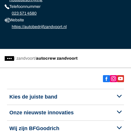
Telefoonnummer
023 571 4580
Website
https://autobedrijfzandvoort.nl
/
zandvoort
autocrew zandvoort
Kies de juiste band
Onze nieuwste innovaties
Wij zijn BFGoodrich