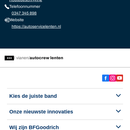
Telefoonnummer
0347 345 898
Website
https://autoservicelenten.nl
/
vianen
autocrew lenten
Kies de juiste band
Onze nieuwste innovaties
Wij zijn BFGoodrich