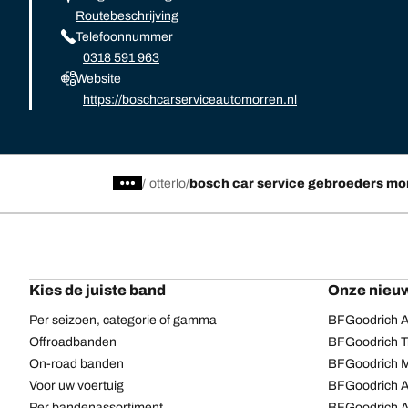
Routebeschrijving
Telefoonnummer
0318 591 963
Website
https://boschcarserviceautomorren.nl
/
otterlo
bosch car service gebroeders mo
Kies de juiste band
Onze nieuw
Per seizoen, categorie of gamma
BFGoodrich Al
Offroadbanden
BFGoodrich Tr
On-road banden
BFGoodrich M
Voor uw voertuig
BFGoodrich A
Per bandenassortiment
BFGoodrich 