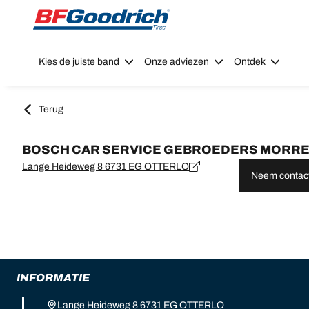
Go to page content
Go to page navigation
Kies de juiste band
Onze adviezen
Ontdek
Terug
BOSCH CAR SERVICE GEBROEDERS MORR
Lange Heideweg 8 6731 EG OTTERLO
Neem contact
INFORMATIE
Lange Heideweg 8 6731 EG OTTERLO