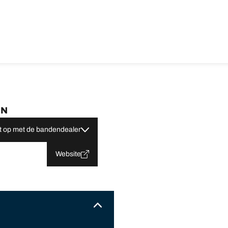
EN
 op met de bandendealer
Website