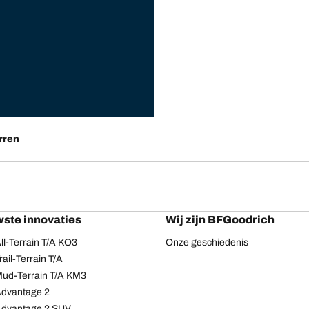
rren
ste innovaties
Wij zijn BFGoodrich
l-Terrain T/A KO3
Onze geschiedenis
ail-Terrain T/A
ud-Terrain T/A KM3
dvantage 2
Advantage 2 SUV