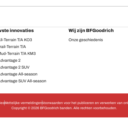
ste innovaties
Wij zijn BFGoodrich
l-Terrain T/A KO3
Onze geschiedenis
ail-Terrain T/A
ud-Terrain T/A KM3
dvantage 2
Advantage 2 SUV
dvantage All-season
dvantage SUV All-season
ies
Wettelijke vermeldingen
Voorwaarden voor het publiceren en verwerken van onl
Copyright © 2026 BFGoodrich banden. Alle rechten voorbehouden.