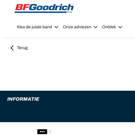
Go to page content
Go to page navigation
Kies de juiste band
Onze adviezen
Ontdek
Terug
INFORMATIE
/