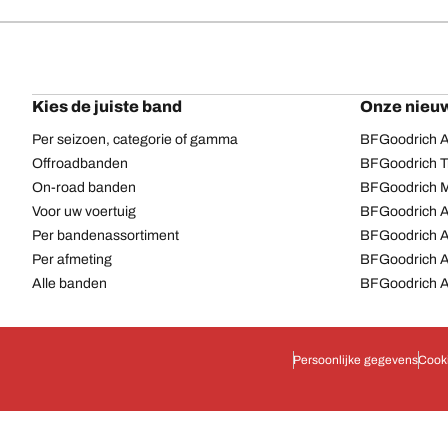
Kies de juiste band
Onze nieuw
Per seizoen, categorie of gamma
BFGoodrich Al
Offroadbanden
BFGoodrich Tr
On-road banden
BFGoodrich M
Voor uw voertuig
BFGoodrich A
Per bandenassortiment
BFGoodrich 
Per afmeting
BFGoodrich A
Alle banden
BFGoodrich A
Persoonlijke gegevens
Cook