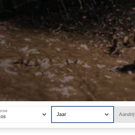
ersie
Jaar
Aandrij
Eos