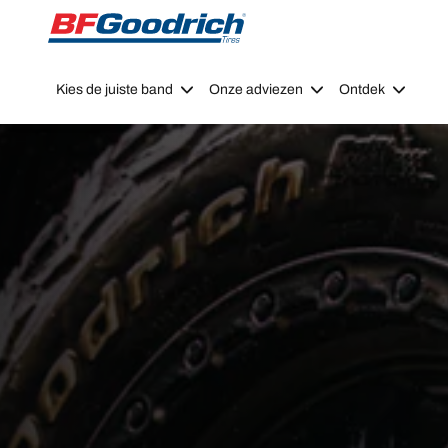
Go to page content
Go to page navigation
Kies de juiste band
Onze adviezen
Ontdek