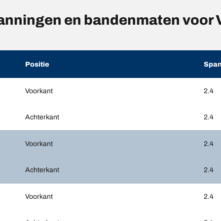
anningen en bandenmaten voo
Positie
Span
Voorkant
2.4
Achterkant
2.4
Voorkant
2.4
Achterkant
2.4
Voorkant
2.4