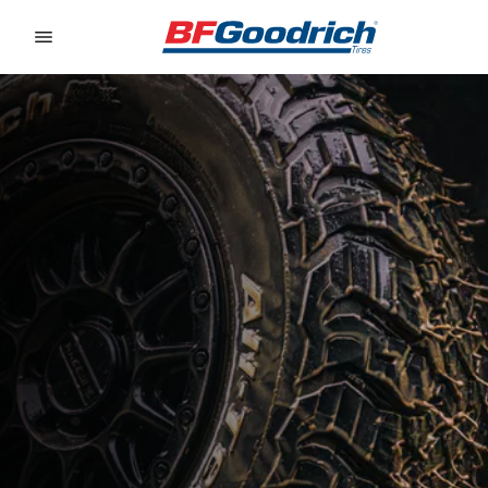
Go to page content
Go to page navigation