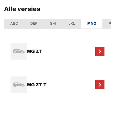
Alle versies
ABC
DEF
GHI
JKL
MNO
PQ
MG ZT
MG ZT-T