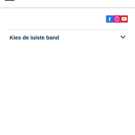
Kies de juiste band
Onze nieuwste innovaties
Wij zijn BFGoodrich
Hulp en ondersteuning
Persoonlijke gegevens
Cookies
Wettelijke vermeldingen