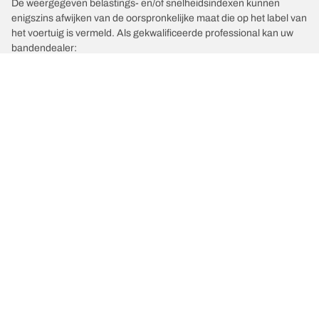
De weergegeven belastings- en/of snelheidsindexen kunnen
enigszins afwijken van de oorspronkelijke maat die op het label van
het voertuig is vermeld. Als gekwalificeerde professional kan uw
bandendealer:
1. Controleren of de belastings- en/of snelheidsindex van de
vervangende banden afwijkt van die van de originele banden.
2. Bepalen of de bandenspanning moet worden aangepast aan de
voorgestelde alternatieve maat.
/
Cc8s
CC8S
Kies de juiste band