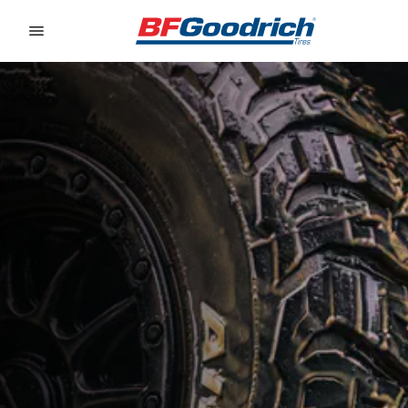
Go to page content
Go to page navigation