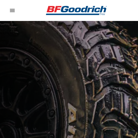
Go to page content
Go to page navigation