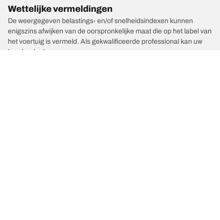
Wettelijke vermeldingen
De weergegeven belastings- en/of snelheidsindexen kunnen
enigszins afwijken van de oorspronkelijke maat die op het label van
het voertuig is vermeld. Als gekwalificeerde professional kan uw
bandendealer:
1. Controleren of de belastings- en/of snelheidsindex van de
vervangende banden afwijkt van die van de originele banden.
2. Bepalen of de bandenspanning moet worden aangepast aan de
voorgestelde alternatieve maat.
/
Karma
Karma
Kies de juiste band