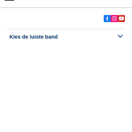
Kies de juiste band
Onze nieuwste innovaties
Wij zijn BFGoodrich
Hulp en ondersteuning
Persoonlijke gegevens
Cookies
Wettelijke vermeldingen