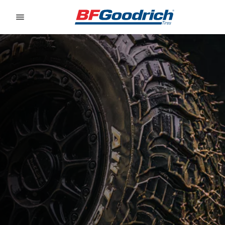
Go to page content
Go to page navigation