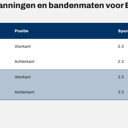
anningen en bandenmaten voo
Positie
Span
Voorkant
2.3
Achterkant
2.3
Voorkant
2.3
Achterkant
2.3