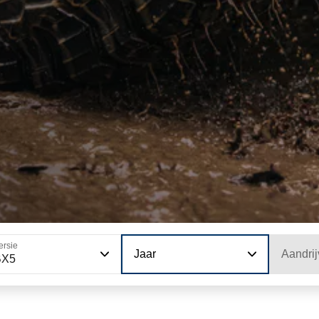
ersie
Jaar
Aandrij
BX5