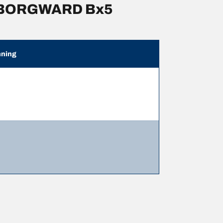
r BORGWARD Bx5
ning