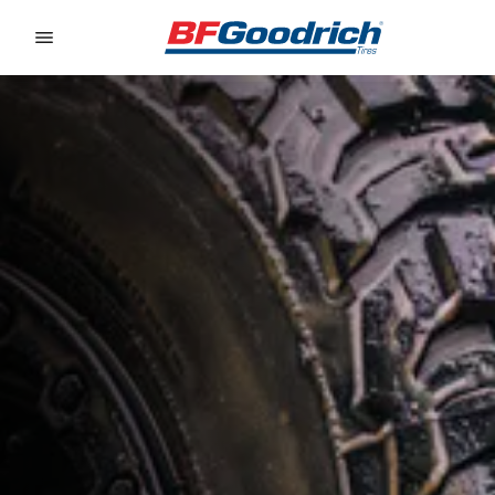
Go to page content
Go to page navigation