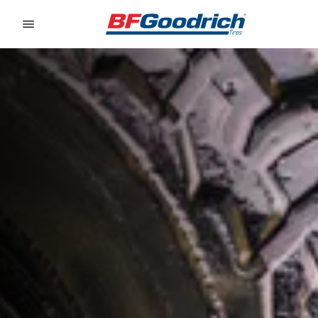
Go to page content
Go to page navigation