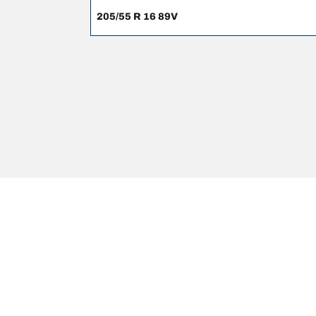
205/55 R 16 89V
Wettelijke vermeldingen
De weergegeven belastings- en/of snelheidsindexen k
professional kan uw bandendealer:
1. Controleren of de belastings- en/of snelheidsind
2. Bepalen of de bandenspanning moet worden aang