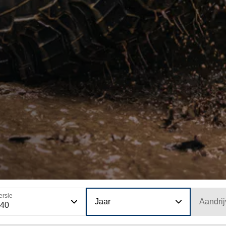
ersie
Jaar
Aandrij
940