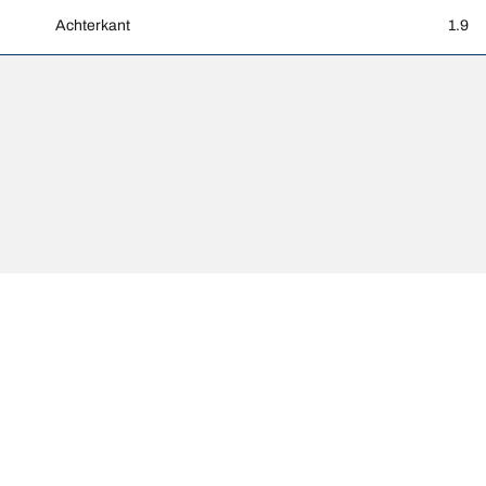
Achterkant
1.9
unnen enigszins afwijken van de oorspronkelijke maat die op het label v
ex van de vervangende banden afwijkt van die van de originele banden.
Uw configuratie
epast aan de voorgestelde alternatieve maat.