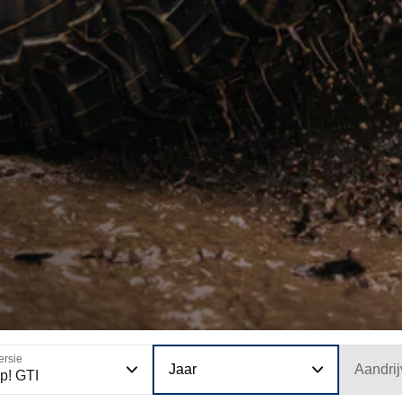
ersie
Jaar
Aandrij
p! GTI