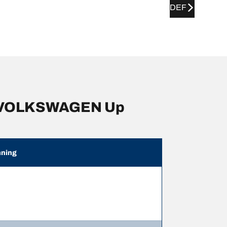
DEF
r VOLKSWAGEN Up
ning