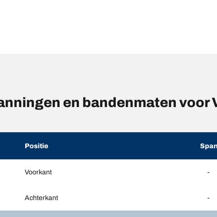
anningen en bandenmaten voo
Positie
Span
Voorkant
-
Achterkant
-