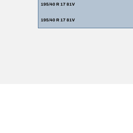
195/40 R 17 81V
195/40 R 17 81V
Wettelijke vermeldingen
De weergegeven belastings- en/of snelheidsindexen k
professional kan uw bandendealer:
1. Controleren of de belastings- en/of snelheidsind
2. Bepalen of de bandenspanning moet worden aang