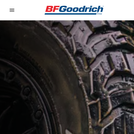
Go to page content
Go to page navigation