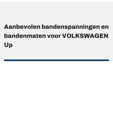
Aanbevolen bandenspanningen en
bandenmaten voor VOLKSWAGEN
Up
Bandenmaat
Positie
Spanning
185/50 R 16 81T
Voorkant
-
185/50 R 16 81T
Achterkant
-