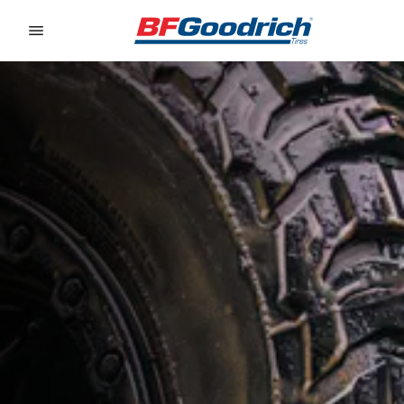
Go to page content
Go to page navigation