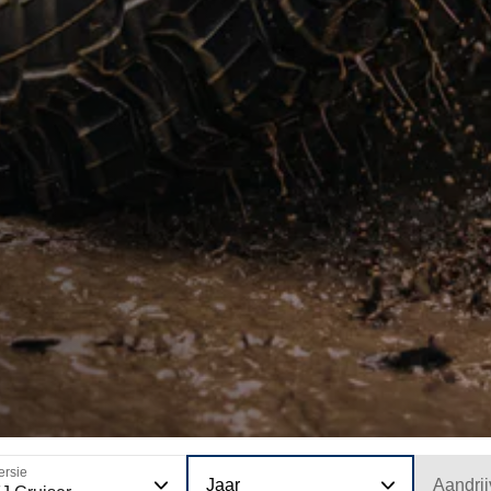
ersie
Jaar
Aandrij