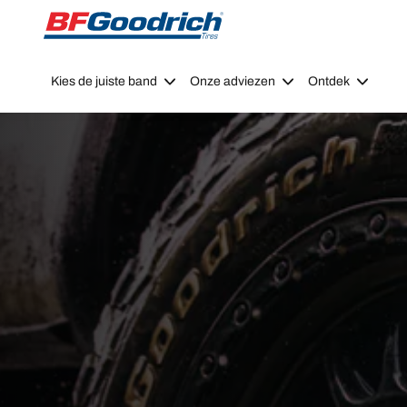
Go to page content
Go to page navigation
Kies de juiste band
Onze adviezen
Ontdek