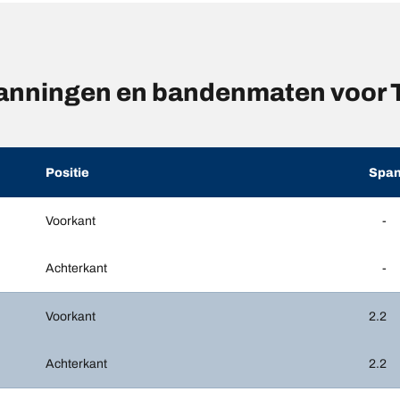
nningen en bandenmaten voor T
Positie
Span
Voorkant
-
Achterkant
-
Voorkant
2.2
Achterkant
2.2