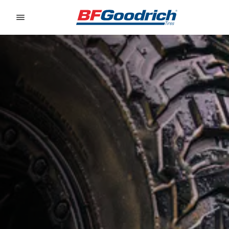
Go to page content
Go to page navigation