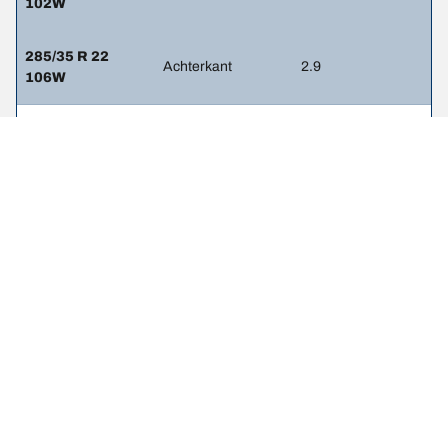
102W
285/35 R 22
Achterkant
2.9
106W
265/45 R 20
Voorkant
-
108Y
275/45 R 20
Achterkant
-
110Y
265/35 R 22
Voorkant
-
102Y
285/35 R 22
Achterkant
-
106Y