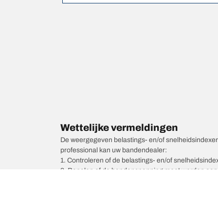
Wettelijke vermeldingen
De weergegeven belastings- en/of snelheidsindexen k
professional kan uw bandendealer:
1. Controleren of de belastings- en/of snelheidsind
2. Bepalen of de bandenspanning moet worden aang