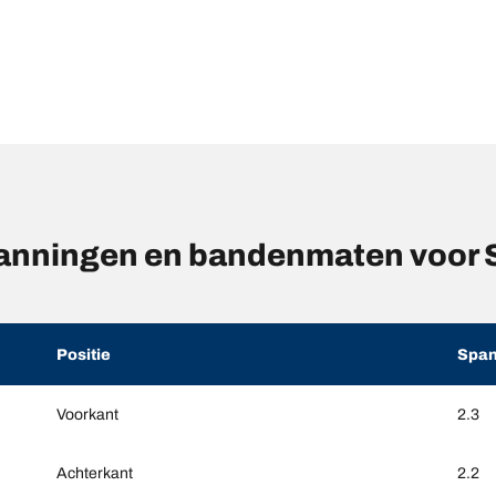
anningen en bandenmaten voor
Positie
Span
Voorkant
2.3
Achterkant
2.2