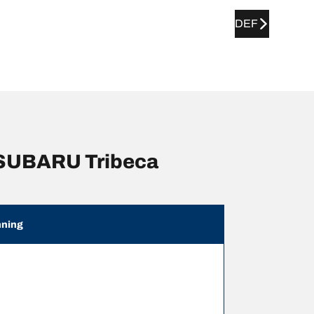
DEF
 SUBARU Tribeca
ning