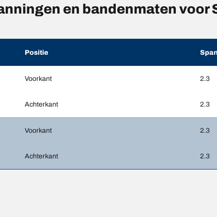
anningen en bandenmaten voor
Positie
Span
Voorkant
2.3
Achterkant
2.3
Voorkant
2.3
Achterkant
2.3