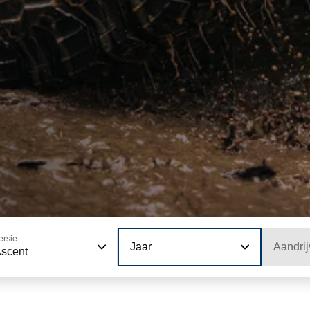
ersie
Jaar
Aandrij
scent